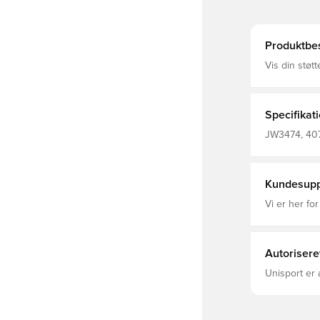
Produktbes
Vis din støt
klassisk sti
er fremstille
har en hætt
dage. Tam-mærke
Specifikat
Lynlåslukni
43% Bomuld 
JW3474, 407
Kundesupp
Vi er her for
Autorisere
Unisport er 