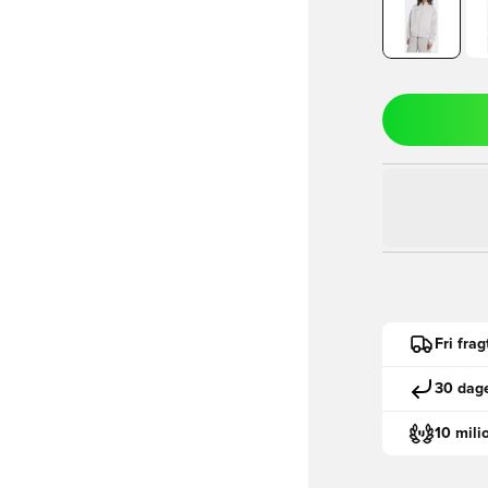
Fri fra
30 dage
10 mili