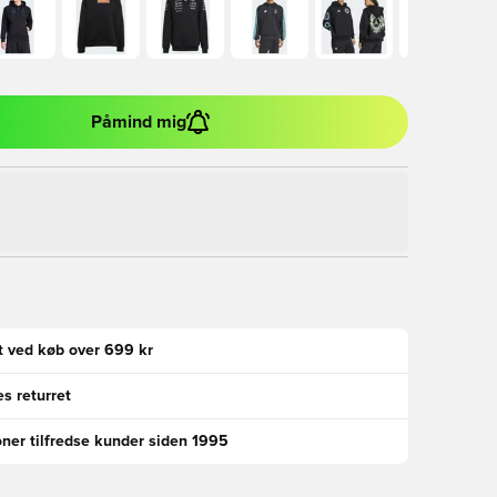
Påmind mig
gt ved køb over 699 kr
s returret
oner tilfredse kunder siden 1995