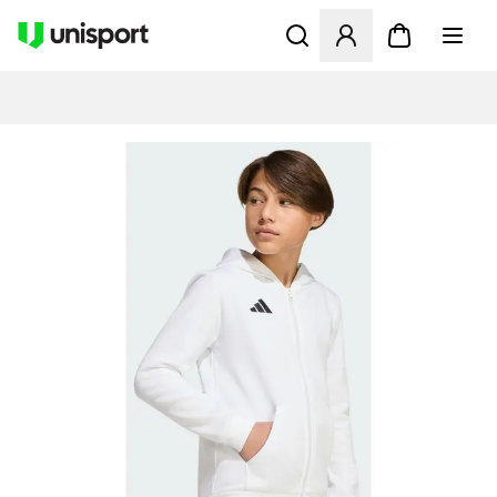
Åbner en Modal til at logge 