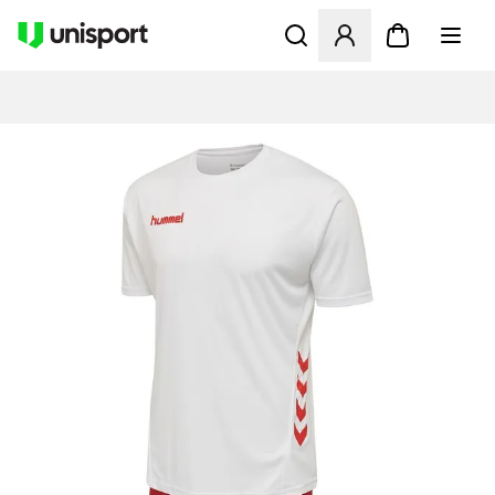
Åbner en Modal til at logge 