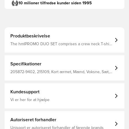
10 milioner tilfredse kunder siden 1995
Produktbeskrivelse
The hmlPROMO DUO SET comprises a crew neck T-shirt
with a pair of training shorts in a complimentary colour.
The top in this hummel® T-shirt &amp; shorts set has
short sleeves and a crew neck. The shorts have an
elasticated waistband with drawstring for securing the fit.
Specifikationer
205872-9402, 215109, Kort ærmet, Mænd, Voksne, Sæt,
Kort, Hummel, Hvid, 100% Pl - Knit
Kundesupport
Vi er her for at hjælpe
Autoriseret forhandler
Unisport er autoriseret forhandler af førende brands