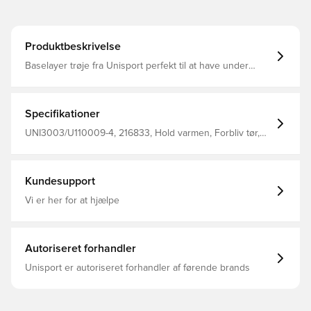
Produktbeskrivelse
Baselayer trøje fra Unisport perfekt til at have under
trøjen i træning eller kamp Stoffet hjælper med at
regulere temperatur og transportere sved væk fra
kroppen, så du holdes tør og varm Konstrueret i sømløs
design for maksimal komfort Fremstillet i 92% polyester
Specifikationer
og 8% elastan.
UNI3003/U110009-4, 216833, Hold varmen, Forbliv tør,
Unisport, Voksne, Mænd, Rød, Lange ærmer
Kundesupport
Vi er her for at hjælpe
Autoriseret forhandler
Unisport er autoriseret forhandler af førende brands