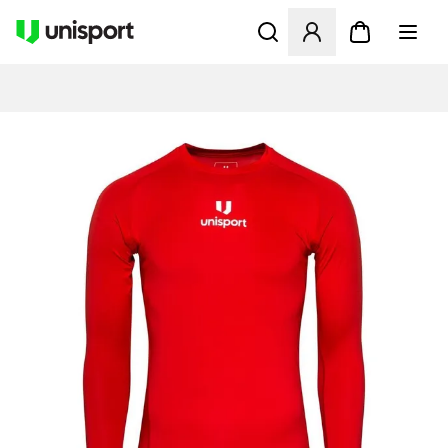
Åbner en Modal til at logge 