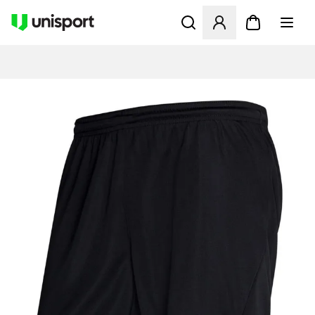
Åbner en Modal til at logge 