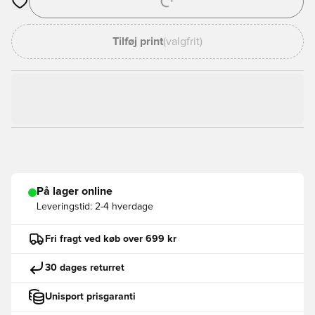
Åbner en Modal til at logge ind eller tilmelde dig som medlem
Tilføj print
(valgfrit)
På lager online
Leveringstid:
2-4 hverdage
Fri fragt ved køb over 699 kr
30 dages returret
Unisport prisgaranti