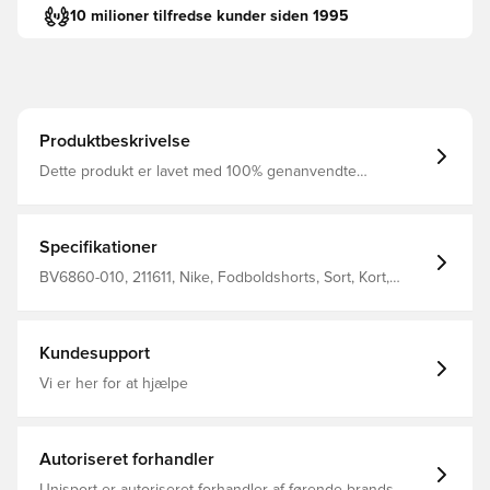
10 milioner tilfredse kunder siden 1995
Produktbeskrivelse
Dette produkt er lavet med 100% genanvendte
polyesterfibre
Specifikationer
BV6860-010, 211611, Nike, Fodboldshorts, Sort, Kort,
Kvinder, Voksne, This Product Is Made With 100%
Recycled Polyester Fibers
Kundesupport
Vi er her for at hjælpe
Autoriseret forhandler