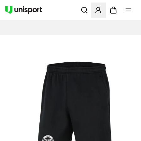
Åbner en Modal til at logge 