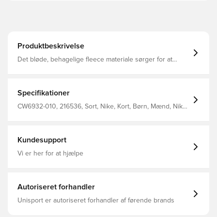
Produktbeskrivelse
Det bløde, behagelige fleece materiale sørger for at
holde dig veltilpas, varm og beskyttet Lynlåslommer i
siderne, hvilket giver mulighed for opbevaring af
personlige ejendele Elastisk talje med løbesnor, så du
nemt kan tilpasse bukserne i livet Regular fit Fremstillet i
Specifikationer
82% bomuld og 18% polyester.
CW6932-010, 216536, Sort, Nike, Kort, Børn, Mænd, Nike
Park, Træningsshorts, 80% Cotton 20% Polyester
Kundesupport
Vi er her for at hjælpe
Autoriseret forhandler
Unisport er autoriseret forhandler af førende brands