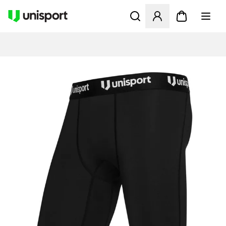
Åbner en Modal til at logge 