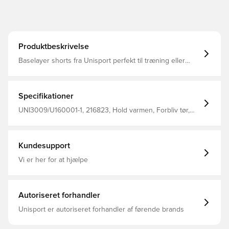
Produktbeskrivelse
Baselayer shorts fra Unisport perfekt til træning eller
kamp Pasformen er tætsiddende og derved minimeres
distraktioner Stoffet hjælper med at regulere temperatur
og transportere sved væk fra kroppen, så du holdes tør
og varm Den brede og elastiske linning kan strækkes for
Specifikationer
optimalt fit Fremstillet i 88% polyester og 12% elastan..
UNI3009/U160001-1, 216823, Hold varmen, Forbliv tør,
Unisport, Voksne, Mænd, Sort, Kort
Kundesupport
Vi er her for at hjælpe
Autoriseret forhandler
Unisport er autoriseret forhandler af førende brands