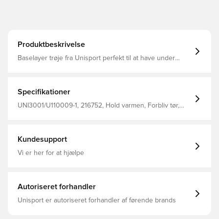
Produktbeskrivelse
Baselayer trøje fra Unisport perfekt til at have under
trøjen i træning eller kamp Stoffet hjælper med at
regulere temperatur og transportere sved væk fra
kroppen, så du holdes tør og varm Konstrueret i sømløs
design for maksimal komfort Fremstillet i 92% polyester
Specifikationer
og 8% elastan.
UNI3001/U110009-1, 216752, Hold varmen, Forbliv tør,
Unisport, Voksne, Mænd, Sort, Lange ærmer
Kundesupport
Vi er her for at hjælpe
Autoriseret forhandler
Unisport er autoriseret forhandler af førende brands