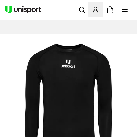
Åbner en Modal til at logge 