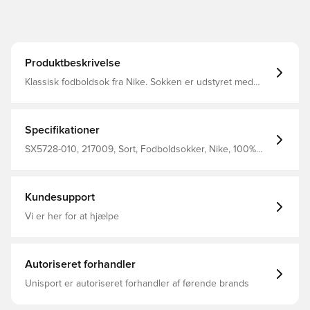
Produktbeskrivelse
Klassisk fodboldsok fra Nike. Sokken er udstyret med
Nike Dri-FIT, som betyder at de har en ventilerende og
præstations-fremmende effekt.
Specifikationer
SX5728-010, 217009, Sort, Fodboldsokker, Nike, 100%
Textile
Kundesupport
Vi er her for at hjælpe
Autoriseret forhandler
Unisport er autoriseret forhandler af førende brands