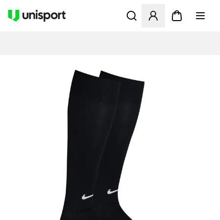
Åbner en Modal til at logge 