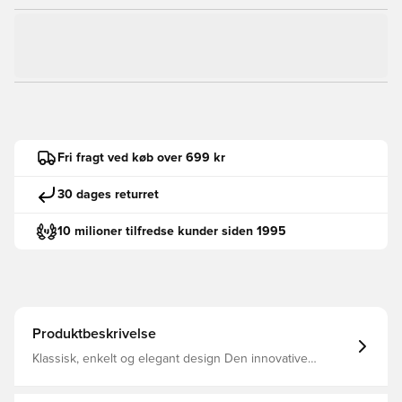
Fri fragt ved køb over 699 kr
30 dages returret
10 milioner tilfredse kunder siden 1995
Produktbeskrivelse
Klassisk, enkelt og elegant design Den innovative
AEROREADY teknologi leder fugt væk fra kroppen, så du
efterlades komfortabel, tør og afkølet Rund hals Klassiske