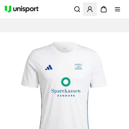
Åbner en Modal til at logge 