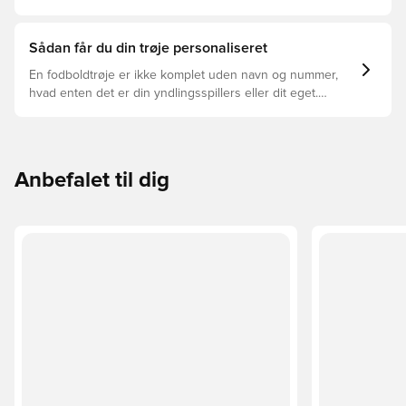
trøjer, og hvilken der er den rette for dig.
Sådan får du din trøje personaliseret
En fodboldtrøje er ikke komplet uden navn og nummer,
hvad enten det er din yndlingsspillers eller dit eget.
Sådan gør du:
Anbefalet til dig