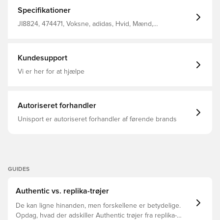
3-Stripes ned langs siderne Mesh ærmer 100%
genanvendt polyester interlock
Specifikationer
JI8824, 474471, Voksne, adidas, Hvid, Mænd,
Fodboldtrøjer, Fantrøjer, Kort ærmet, Uden sok
Kundesupport
Vi er her for at hjælpe
Autoriseret forhandler
Unisport er autoriseret forhandler af førende brands
GUIDES
Authentic vs. replika-trøjer
De kan ligne hinanden, men forskellene er betydelige.
Opdag, hvad der adskiller Authentic trøjer fra replika-