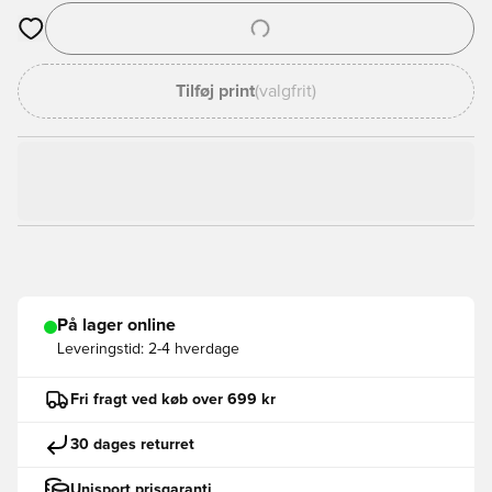
Åbner en Modal til at logge ind eller tilmelde dig som medlem
Tilføj print
(valgfrit)
På lager online
Leveringstid:
2-4 hverdage
Fri fragt ved køb over 699 kr
30 dages returret
Unisport prisgaranti