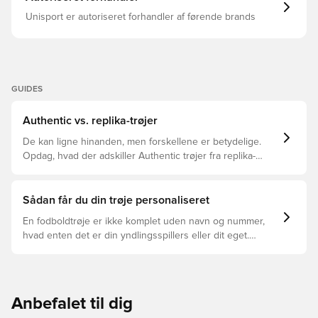
Unisport er autoriseret forhandler af førende brands
GUIDES
Authentic vs. replika-trøjer
De kan ligne hinanden, men forskellene er betydelige.
Opdag, hvad der adskiller Authentic trøjer fra replika-
trøjer, og hvilken der er den rette for dig.
Sådan får du din trøje personaliseret
En fodboldtrøje er ikke komplet uden navn og nummer,
hvad enten det er din yndlingsspillers eller dit eget.
Sådan gør du:
Anbefalet til dig