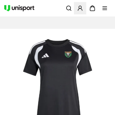
Åbner en Modal til at logge 