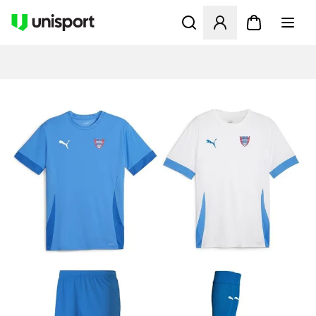
Åbner en Modal til at logge 