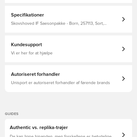
Specifikationer
Skovshoved IF Saesonpakke - Born, 257113, Sort,
Fodboldtrøjer, PUMA, Mænd, Børn
Kundesupport
Vi er her for at hjælpe
Autoriseret forhandler
Unisport er autoriseret forhandler af førende brands
GUIDES
Authentic vs. replika-trøjer
De kan ligne hinanden, men forskellene er betydelige.