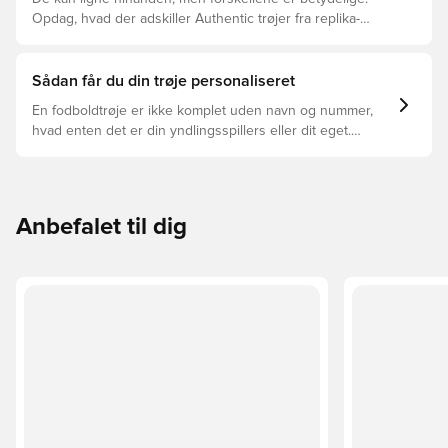
Opdag, hvad der adskiller Authentic trøjer fra replika-
trøjer, og hvilken der er den rette for dig.
Sådan får du din trøje personaliseret
En fodboldtrøje er ikke komplet uden navn og nummer,
hvad enten det er din yndlingsspillers eller dit eget.
Sådan gør du:
Anbefalet til dig