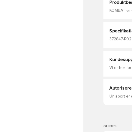
Produktbes
KOMBAT er et
kombineret
transportere
og fokusere
pasf
Specifikat
372847-P02, 
ærmet, 2025
Kundesupp
Vi er her for
Autorisere
Unisport er 
GUIDES