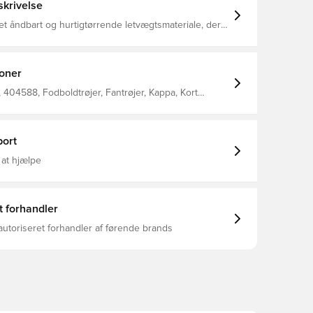
krivelse
 åndbart og hurtigtørrende letvægtsmateriale, der
 med HYDRO-WAY PROTECTION-teknologi
r fugt væk fra kroppen og holder dig tør, komfortabel
t Samme design, som spillerne bruger Regelmæssig
orm Fremstillet af 100% polyester.
ioner
404588, Fodboldtrøjer, Fantrøjer, Kappa, Kort
/26, Mænd, Voksne, Sort, Lilla, Udebanesæt
ort
 at hjælpe
t forhandler
autoriseret forhandler af førende brands