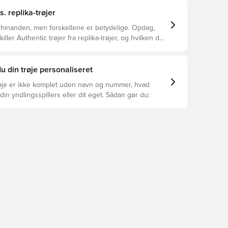
s. replika-trøjer
 hinanden, men forskellene er betydelige. Opdag,
ller Authentic trøjer fra replika-trøjer, og hvilken der
or dig.
u din trøje personaliseret
øje er ikke komplet uden navn og nummer, hvad
din yndlingsspillers eller dit eget. Sådan gør du: