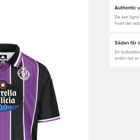
Authentic v
De kan ligne
hvad der adski
er den rette f
Sådan får d
En fodboldtr
enten det er 