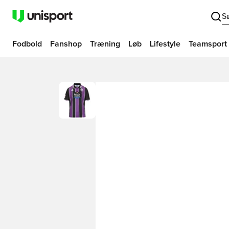
S
Fodbold
Fanshop
Træning
Løb
Lifestyle
Teamsport