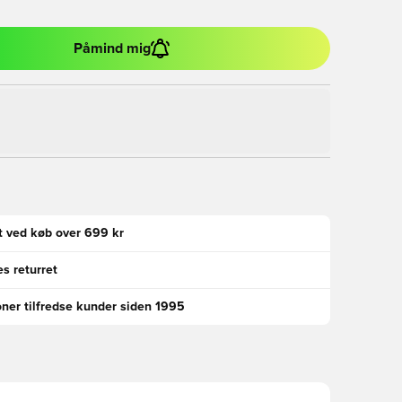
Påmind mig
gt ved køb over 699 kr
s returret
oner tilfredse kunder siden 1995