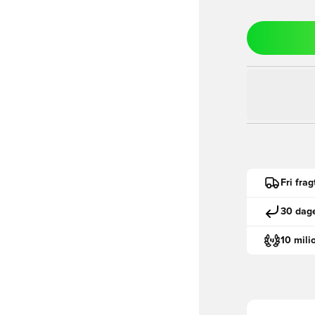
Fri fra
30 dage
10 mili