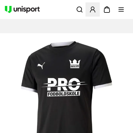
Åbner en Modal til at logge 