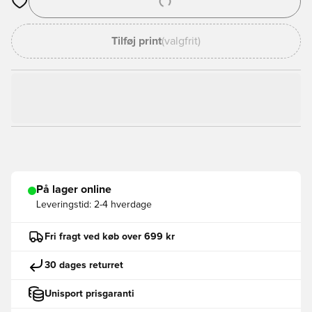
Åbner en Modal til at logge ind eller tilmelde dig som medlem
Tilføj print
(valgfrit)
På lager online
Leveringstid:
2-4 hverdage
Fri fragt ved køb over 699 kr
30 dages returret
Unisport prisgaranti