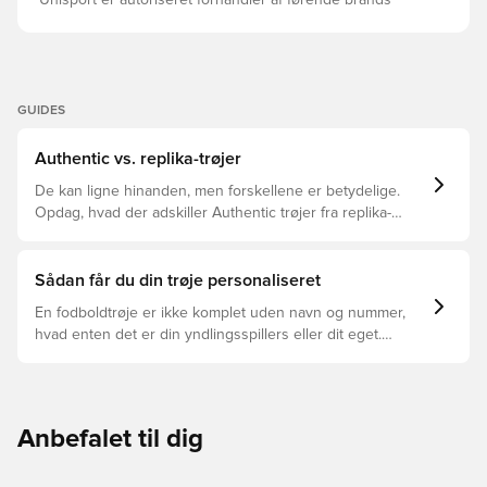
Unisport er autoriseret forhandler af førende brands
GUIDES
Authentic vs. replika-trøjer
De kan ligne hinanden, men forskellene er betydelige.
Opdag, hvad der adskiller Authentic trøjer fra replika-
trøjer, og hvilken der er den rette for dig.
Sådan får du din trøje personaliseret
En fodboldtrøje er ikke komplet uden navn og nummer,
hvad enten det er din yndlingsspillers eller dit eget.
Sådan gør du:
Anbefalet til dig