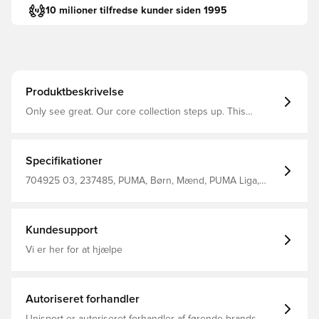
10 milioner tilfredse kunder siden 1995
Produktbeskrivelse
Only see great. Our core collection steps up. This
collection is for those that enjoy the battle as much as
the win. A re-designed fit for high performances and
perfect wearability. For your best off pitch comfort and
the greates on pitch matches. Denne overdel kommer
Specifikationer
med Unisport i nakken.
704925 03, 237485, PUMA, Børn, Mænd, PUMA Liga,
Kort ærmet, Sort, Fodboldtrøjer, Main Material 1: 100%
Polyester Recycled - Interlock - 140.00 G/M² - Piece Dyed
- Chemical- Wicking (Bio-Based) - Drycell (Fun/001)
Kundesupport
Vi er her for at hjælpe
Autoriseret forhandler