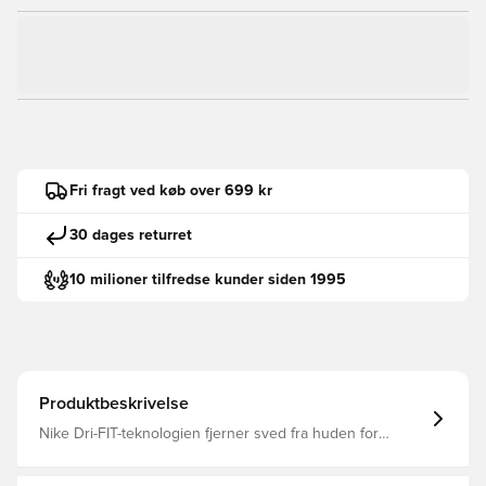
Fri fragt ved køb over 699 kr
30 dages returret
10 milioner tilfredse kunder siden 1995
Produktbeskrivelse
Nike Dri-FIT-teknologien fjerner sved fra huden for
hurtigere fordampning og hjælper dig med at forblive tør
og behagelig Slank pasform for et skræddersyet look