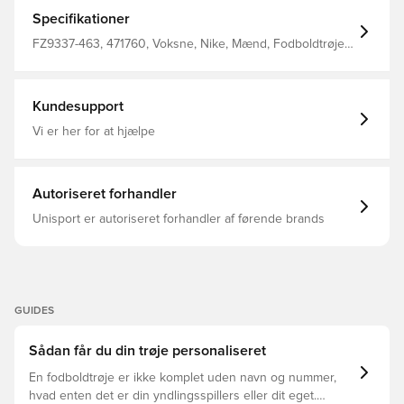
100% polyester
Specifikationer
FZ9337-463, 471760, Voksne, Nike, Mænd, Fodboldtrøjer,
Kort ærmet, 100% Polyester, Sort, Blå, Fantrøjer, Uden
sok
Kundesupport
Vi er her for at hjælpe
Autoriseret forhandler
Unisport er autoriseret forhandler af førende brands
GUIDES
Sådan får du din trøje personaliseret
En fodboldtrøje er ikke komplet uden navn og nummer,
hvad enten det er din yndlingsspillers eller dit eget.