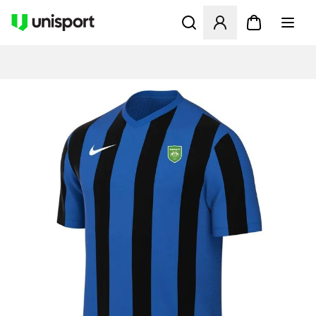
Åbner en Modal til at logge 