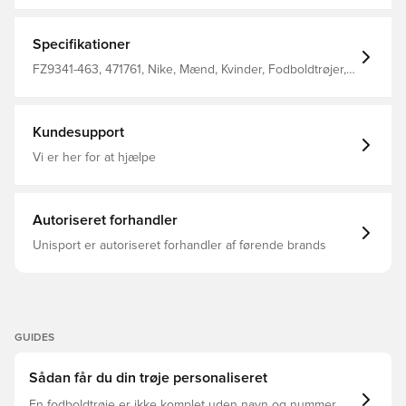
og behagelig Slank pasform for et skræddersyet look
100% polyester
Specifikationer
FZ9341-463, 471761, Nike, Mænd, Kvinder, Fodboldtrøjer,
Kort ærmet, 100% Polyester, Sort, Blå, Fantrøjer, Børn
Kundesupport
Vi er her for at hjælpe
Autoriseret forhandler
Unisport er autoriseret forhandler af førende brands
GUIDES
Sådan får du din trøje personaliseret
En fodboldtrøje er ikke komplet uden navn og nummer,