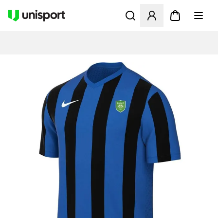
Åbner en Modal til at logge 