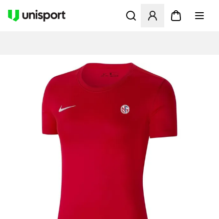
Åbner en Modal til at logge 