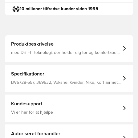
10 milioner tilfredse kunder siden 1995
Produktbeskrivelse
med Dri-FIT-teknologi, der holder dig tør og komfortabel.
meshpaneler for forbedret ventilation. normal pasform.
Fremstillet af 100% polyester.
Specifikationer
BV6728-657, 369632, Voksne, Kvinder, Nike, Kort ærmet,
Fantrøjer, Rød, Fodboldtrøjer, This Product Is Made With
100% Recycled Polyester Fibers
Kundesupport
Vi er her for at hjælpe
Autoriseret forhandler