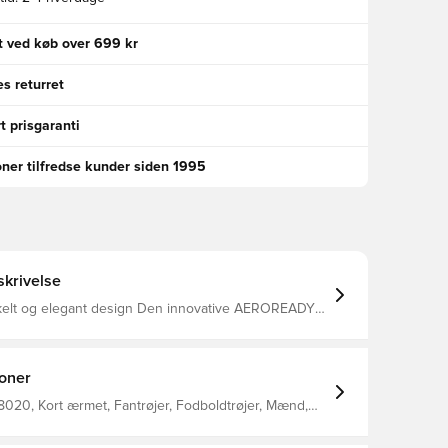
gt ved køb over 699 kr
s returret
t prisgaranti
oner tilfredse kunder siden 1995
krivelse
nkelt og elegant design Den innovative AEROREADY
der fugt væk fra kroppen, så du efterlades
 tør og afkølet Rund hals Klassiske 3-Stripes ned
langs siderne Mesh ærmer 100% genanvendt polyester interlock
ioner
020, Kort ærmet, Fantrøjer, Fodboldtrøjer, Mænd,
, adidas, Børn