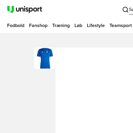
S
Fodbold
Fanshop
Træning
Løb
Lifestyle
Teamsport