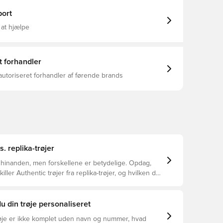
ort
 at hjælpe
t forhandler
autoriseret forhandler af førende brands
s. replika-trøjer
 hinanden, men forskellene er betydelige. Opdag,
ller Authentic trøjer fra replika-trøjer, og hvilken der
or dig.
u din trøje personaliseret
øje er ikke komplet uden navn og nummer, hvad