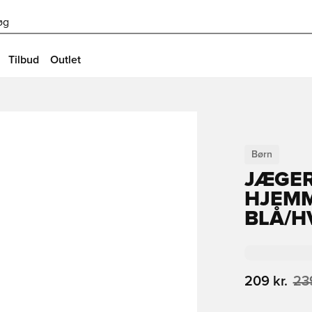
øg
Tilbud
Outlet
Børn
JÆGE
HJEMM
BLÅ/H
209 kr.
239