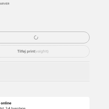
FARVER
l til at logge ind eller tilmelde dig som medlem
Tilføj print
(valgfrit)
 online
id:
2-4 hverdage