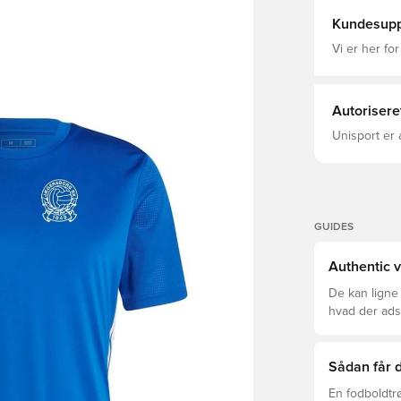
Kundesupp
Vi er her for
Autorisere
Unisport er 
GUIDES
Authentic v
De kan ligne
hvad der adski
er den rette f
Sådan får d
En fodboldtr