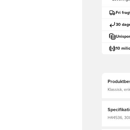
Fri fra
30 dage
Unispor
10 mili
Produktbes
Klassisk, e
teknologi le
komfortabel,
Specifikat
H44536, 308
Kvinder, Blå