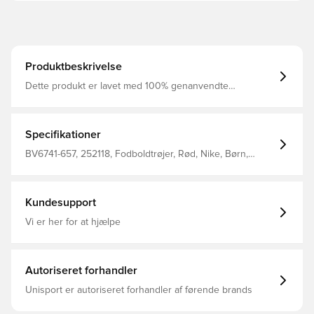
Produktbeskrivelse
Dette produkt er lavet med 100% genanvendte
polyesterfibre Dri-FIT er et åndbart, hurtigtørrende
letvægts materiale, der leder fugt væk fra kroppen, så du
altid holdes tør, komfortabel og fokuseret Mesh panelet
på ryggen tilføjer ventilation samt en øget åndbarhed
Specifikationer
Regular fit Fremstillet i 100% polyester.
BV6741-657, 252118, Fodboldtrøjer, Rød, Nike, Børn,
Mænd, Kort ærmet, Bedre, This Product Is Made With
100% Recycled Polyester Fibers
Kundesupport
Vi er her for at hjælpe
Autoriseret forhandler
Unisport er autoriseret forhandler af førende brands