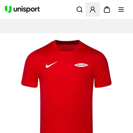
Åbner en Modal til at logge 