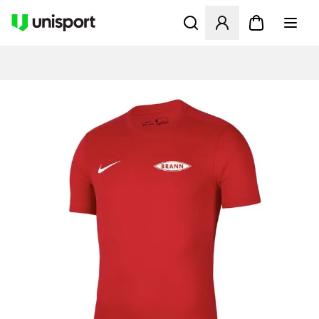
Åbner en Modal til at logge 