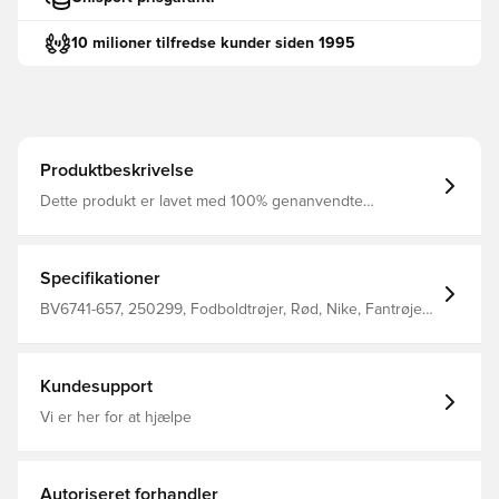
10 milioner tilfredse kunder siden 1995
Produktbeskrivelse
Dette produkt er lavet med 100% genanvendte
polyesterfibre Dri-FIT er et åndbart, hurtigtørrende
letvægts materiale, der leder fugt væk fra kroppen, så du
altid holdes tør, komfortabel og fokuseret Mesh panelet
på ryggen tilføjer ventilation samt en øget åndbarhed
Specifikationer
Regular fit Fremstillet i 100% polyester.
BV6741-657, 250299, Fodboldtrøjer, Rød, Nike, Fantrøjer,
Børn, Mænd, Kort ærmet, This Product Is Made With
100% Recycled Polyester Fibers
Kundesupport
Vi er her for at hjælpe
Autoriseret forhandler