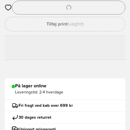
Åbner en Modal til at logge ind eller tilmelde dig som medlem
Tilføj print
(valgfrit)
På lager online
Leveringstid:
2-4 hverdage
Fri fragt ved køb over 699 kr
30 dages returret
Unisport prisgaranti