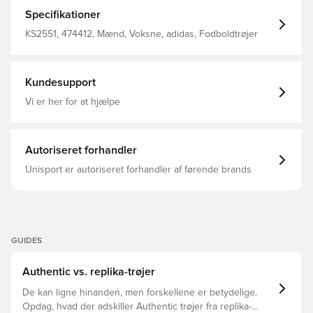
legendariske argentiner har båret gennem årene. Den
har Lionel Messis logo på brystet, hans navn under
Specifikationer
kraven i nakken og hans berømte nummer 10 både foran
og bagpå.Denne lette T-shirt er lavet af blød single jersey
KS2551, 474412, Mænd, Voksne, adidas, Fodboldtrøjer
og giver dig varig komfort og en almindelig pasform, der
er behagelig at have på hele dagen. Du kan tage den på
med shorts, joggingdragt eller jeans for at vise din
fodboldpassion og adidas-stil, uanset hvor du tager hen.
Kundesupport
Almindelig pasform Rund hals 100 % bomuld Single
jersey-konstruktion Grafik med Messis og nummer
Vi er her for at hjælpe
Autoriseret forhandler
Unisport er autoriseret forhandler af førende brands
GUIDES
Authentic vs. replika-trøjer
De kan ligne hinanden, men forskellene er betydelige.
Opdag, hvad der adskiller Authentic trøjer fra replika-