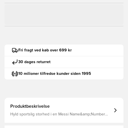
Fri fragt ved køb over 699 kr
30 dages returret
10 milioner tilfredse kunder siden 1995
Produktbeskrivelse
Hyld sportslig storhed i en Messi Name&amp;Number
Graphic-T-shirt designet til fans, der lever og ånder for
det smukke spil. T-shirten er inspireret af de trøjer, den