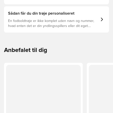
trøjer, og hvilken der er den rette for dig.
Sådan får du din trøje personaliseret
En fodboldtrøje er ikke komplet uden navn og nummer,
hvad enten det er din yndlingsspillers eller dit eget.
Sådan gør du:
Anbefalet til dig