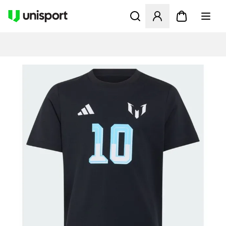
Åbner en Modal til at logge 