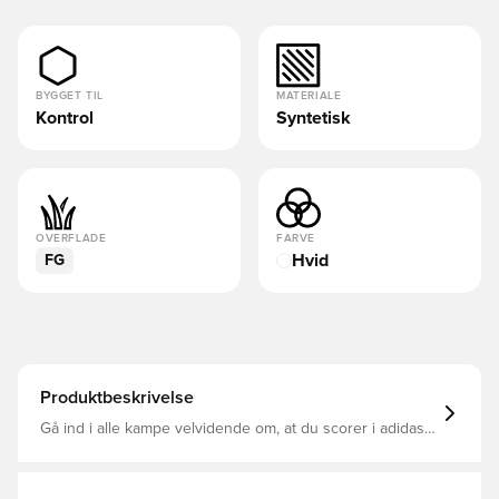
BYGGET TIL
MATERIALE
Kontrol
Syntetisk
OVERFLADE
FARVE
Hvid
FG
Produktbeskrivelse
Gå ind i alle kampe velvidende om, at du scorer i adidas
Predator designet til mål Støvlen er blevet godkendt af
Jude Bellingham sammen med andre
superstjernespillere HybridTouch overdel lavet af