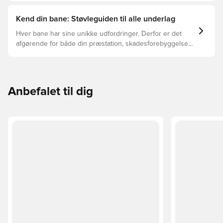
Kend din bane: Støvleguiden til alle underlag
Hver bane har sine unikke udfordringer. Derfor er det
afgørende for både din præstation, skadesforebyggelse
og støvlernes levetid, at du vælger de rette støvler til
underlaget, du spiller på. Læs videre for at se, hvilke
støvler der er det bedste valg til de forskellige typer
underlag.
Anbefalet til dig