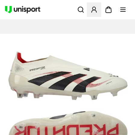
Åbner en Modal til at logge 