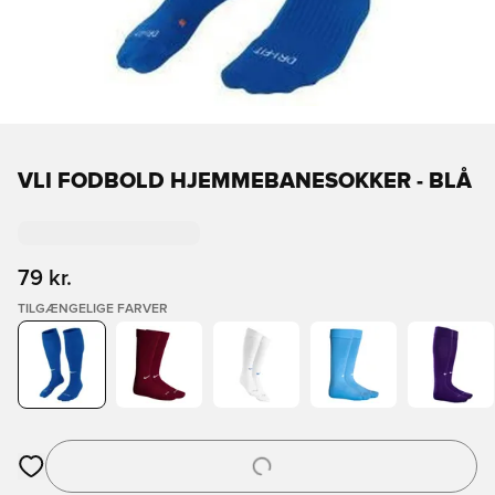
VLI FODBOLD HJEMMEBANESOKKER - BLÅ
79 kr.
TILGÆNGELIGE FARVER
Åbner en Modal til at logge ind eller tilmelde dig som medlem