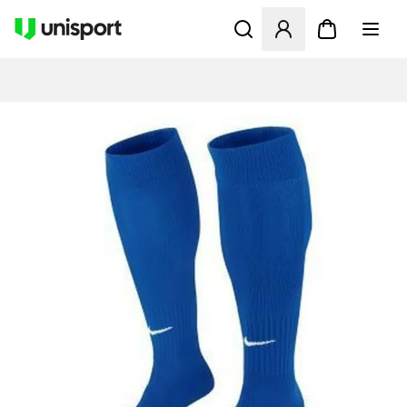
Åbner en Modal til at logge 