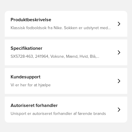
Produktbeskrivelse
Klassisk fodboldsok fra Nike. Sokken er udstyret med
Nike Dri-FIT, som betyder at de har en ventilerende og
præstations-fremmende effekt.
Specifikationer
SX5728-463, 241964, Voksne, Mænd, Hvid, Blå,
Fodboldsokker, Nike, Fantrøjer, Hjemmebanesæt, 100%
Textile
Kundesupport
Vi er her for at hjælpe
Autoriseret forhandler
Unisport er autoriseret forhandler af førende brands