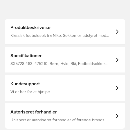
Produktbeskrivelse
Klassisk fodboldsok fra Nike. Sokken er udstyret med
Nike Dri-FIT, som betyder at de har en ventilerende og
præstations-fremmende effekt.
Specifikationer
SX5728-463, 475210, Børn, Hvid, Blå, Fodboldsokker,
Nike, 100% Textile
Kundesupport
Vi er her for at hjælpe
Autoriseret forhandler
Unisport er autoriseret forhandler af førende brands