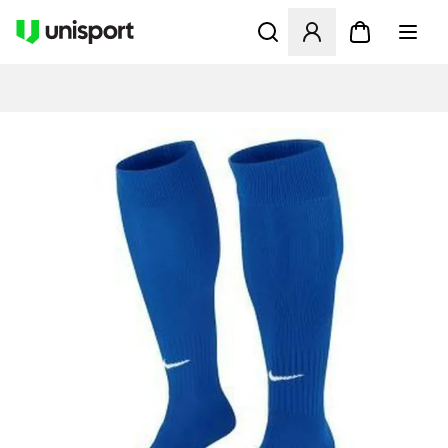
Åbner en Modal til at logge 