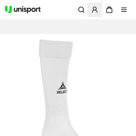
Åbner en Modal til at logge 