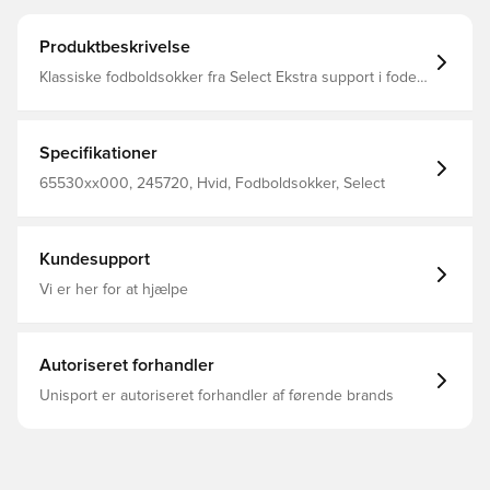
Produktbeskrivelse
Klassiske fodboldsokker fra Select Ekstra support i foden
og rundt om anklen, hvilket er med til at holde bedre på
benskinnen Fremstillet i 95% nylon og 5% elastan.
Specifikationer
65530xx000, 245720, Hvid, Fodboldsokker, Select
Kundesupport
Vi er her for at hjælpe
Autoriseret forhandler
Unisport er autoriseret forhandler af førende brands