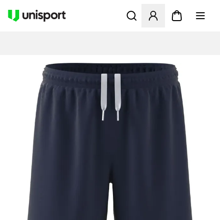
Åbner en Modal til at logge 