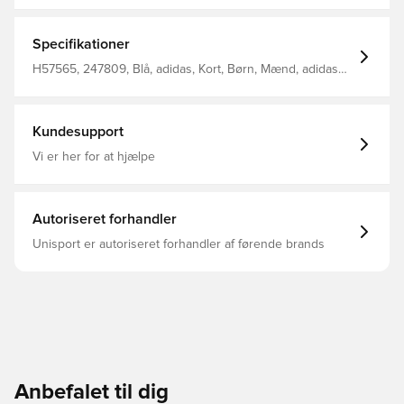
klassisk design AEROREADY til at holde dig tør og frisk
Den elastiske talje, der kan justeres med snor, sikrer en
tætsiddende pasform. Fremstillet i 100% genanvendt
Specifikationer
polyester.
H57565, 247809, Blå, adidas, Kort, Børn, Mænd, adidas
Entrada, Fodboldshorts
Kundesupport
Vi er her for at hjælpe
Autoriseret forhandler
Unisport er autoriseret forhandler af førende brands
Anbefalet til dig