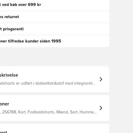
gt ved køb over 699 kr
s returret
t prisgaranti
oner tilfredse kunder siden 1995
krivelse
shorts er udført i dobbeltstrikstof med integreret
knologi Stoffet har forbedret åndbarhed og en
idstyrke, samtidig med at stoffet tørrer hurtigere
r sport Justerbar snøre i taljen til perfekt individuel
rm Fremstillet i 100% polyester.
ioner
, 256788, Kort, Fodboldshorts, Mænd, Sort, Hummel,
, Voksne, 100% Pl - Knit
ort