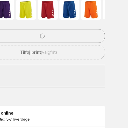
l til at logge ind eller tilmelde dig som medlem
Tilføj print
(valgfrit)
 online
id:
5-7 hverdage