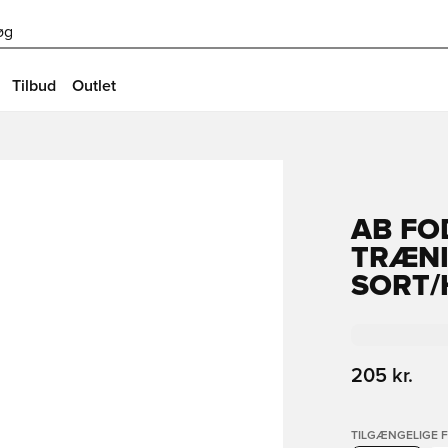
øg
Tilbud
Outlet
AB FO
TRÆNI
SORT/
205 kr.
TILGÆNGELIGE 