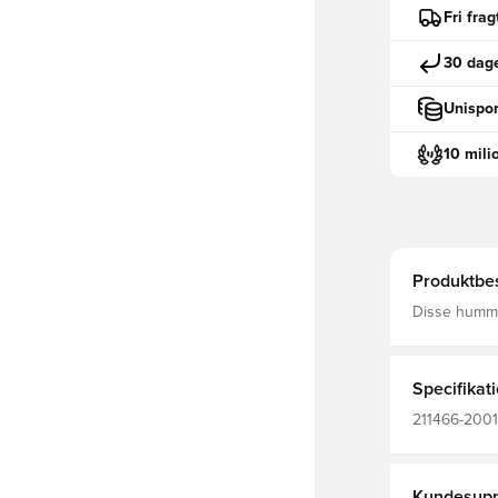
Fri fra
30 dage
Unispor
10 mili
Produktbes
Disse hummel
BEECOOL® te
fantastisk sl
under og efte
pasfo
Specifikat
211466-2001
Hummel Core
Kundesupp