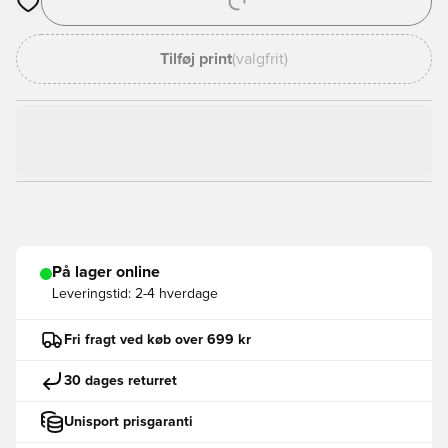
Åbner en Modal til at logge ind eller tilmelde dig som medlem
Tilføj print
(valgfrit)
På lager online
Leveringstid:
2-4 hverdage
Fri fragt ved køb over 699 kr
30 dages returret
Unisport prisgaranti