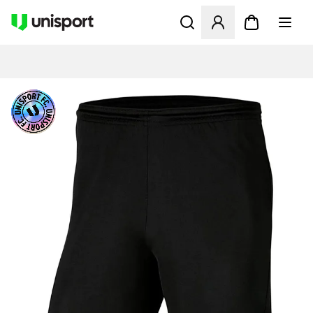
Åbner en Modal til at logge 