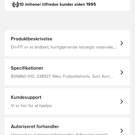
10 milioner tilfredse kunder siden 1995
Produktbeskrivelse
Dri-FIT er et åndbart, hurtigtørrende letvægts materiale,
der leder fugt væk fra kroppen, så du altid holdes tør,
komfortabel og fokuseret Elastisk ribkant i livet, som kan
snøres til for bedst muligt fit Regular fit Fremstillet i 100%
polyester. Personaliser produktet med to bogstaver eller
Specifikationer
to tal. Perfekt til initialer eller nummer.
BV6860-010, 338927, Nike, Fodboldshorts, Sort, Kort,
Nike Park, Kvinder, Voksne, This Product Is Made With
100% Recycled Polyester Fibers
Kundesupport
Vi er her for at hjælpe
Autoriseret forhandler