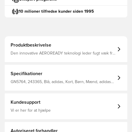
10 milioner tilfredse kunder siden 1995
Produktbeskrivelse
Den innovative AEROREADY teknologi leder fugt væk fra
kroppen, så du efterlades komfortabel, tør og afkølet
Modellen er lavet med Primegreen, som er højtydende,
genanvendte materialer og tøj af dette har minimum 40%
genanvendt indhold Elastisk ribkant i livet, som kan
Specifikationer
strammes til for bedst muligt fit Regular fit Fremstillet i
100% genanvendt polyester.
GN5764, 243365, Blå, adidas, Kort, Børn, Mænd, adidas
Tiro, Fodboldshorts
Kundesupport
Vi er her for at hjælpe
Autoriseret forhandler