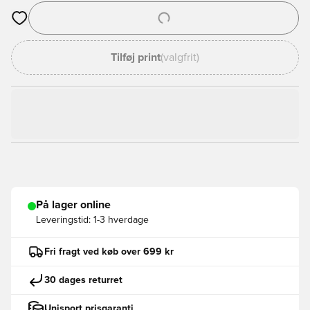
Åbner en Modal til at logge ind eller tilmelde dig som medlem
Tilføj print
(valgfrit)
På lager online
Leveringstid:
1-3 hverdage
Fri fragt ved køb over 699 kr
30 dages returret
Unisport prisgaranti