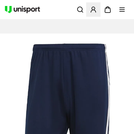
Åbner en Modal til at logge 