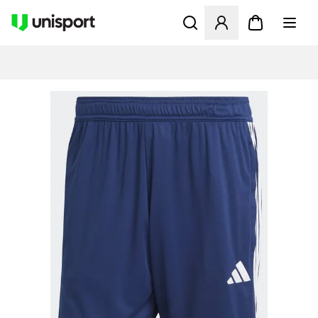
Åbner en Modal til at logge 