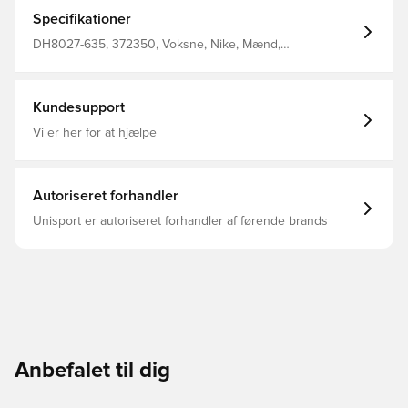
hook &amp; loop lukning til kort, dommerbog og
kuglepen Slim fit Fremstillet i 100% genanvendt polyester.
Specifikationer
DH8027-635, 372350, Voksne, Nike, Mænd,
Dommertrøje, Lange ærmer, This Product Is Made With
100% Recycled Polyester Fibers, Rød
Kundesupport
Vi er her for at hjælpe
Autoriseret forhandler
Unisport er autoriseret forhandler af førende brands
Anbefalet til dig