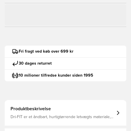
Fri fragt ved køb over 699 kr
30 dages returret
10 milioner tilfredse kunder siden 1995
Produktbeskrivelse
Dri-FIT er et åndbart, hurtigtørrende letvægts materiale,
der leder fugt væk fra kroppen, så du altid holdes tør,
komfortabel og fokuseret To brystlommer med smart