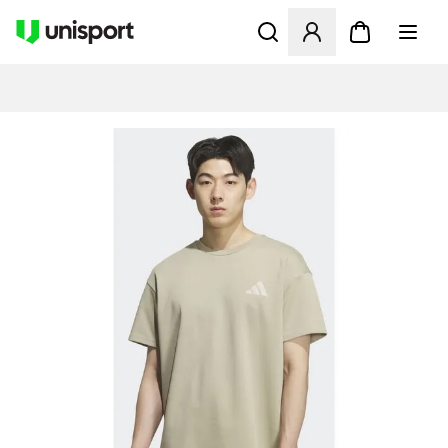
Åbner en Modal til at logge 