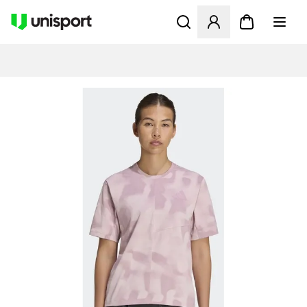
Åbner en Modal til at logge 