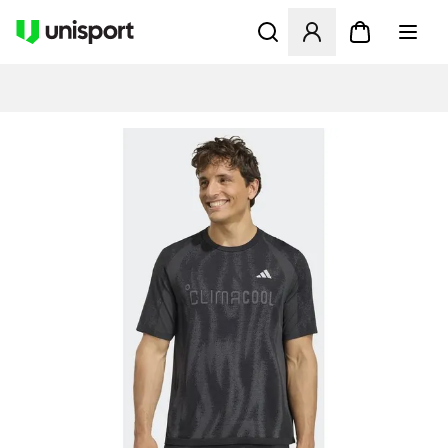
Åbner en Modal til at logge 