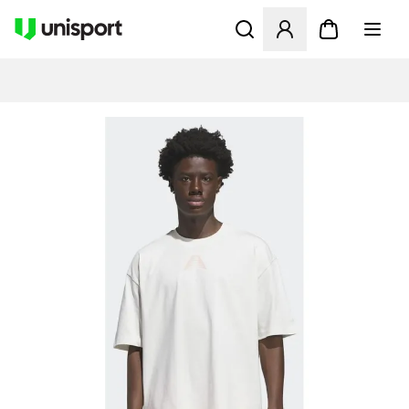
Åbner en Modal til at logge 