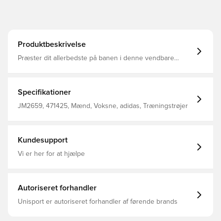
Produktbeskrivelse
Præster dit allerbedste på banen i denne vendbare
basketballtrøje fra adidas. Det lette polyesterstof bevarer
komforten under intense kampe. Det ærmeløse design
giver fuld bevægelsesfrihed til driblinger, skud og
rebounds. CLIMACOOL-teknologien transporterer og
Specifikationer
fordeler sveden og sikrer, at du kan yde en afkølet, tør
og fokuseret præstation.CLIMACOOL-materialerne
JM2659, 471425, Mænd, Voksne, adidas, Træningstrøjer
håndterer og transporterer sveden hurtigt og effektivt,
og de hurtigttørrende fibre giver en frisk fornemmelse
mod huden. Almindelig pasform Dyb halsudskæring
Hovedmateriale: 100% Polyester(100% Genbrugs)
Kundesupport
CLIMACOOL
Vi er her for at hjælpe
Autoriseret forhandler
Unisport er autoriseret forhandler af førende brands