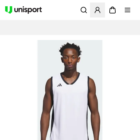
Åbner en Modal til at logge 