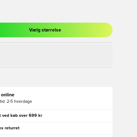
Vælg størrelse
l til at logge ind eller tilmelde dig som medlem
 online
id:
2-5 hverdage
gt ved køb over 699 kr
s returret