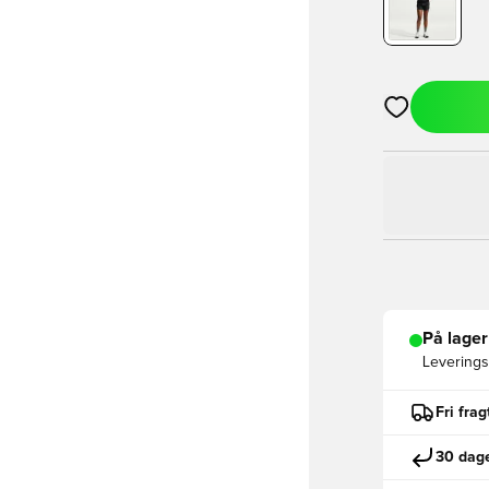
Åbner en Moda
På lager
Leveringst
Fri fra
30 dage