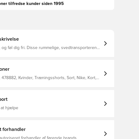
oner tilfredse kunder siden 1995
krivelse
, og føl dig fri. Disse rummelige, svedtransporterende
mstillet i blødt, vævet materiale i et design uden for,
mfort på løbeturen.
ioner
478882, Kvinder, Træningsshorts, Sort, Nike, Kort,
ort
 at hjælpe
t forhandler
autoriseret forhandler af førende brands