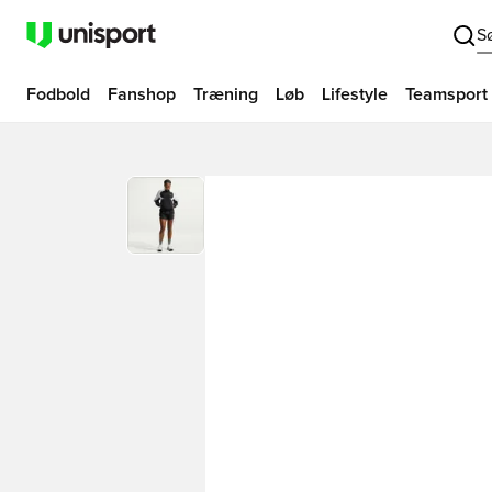
S
Fodbold
Fanshop
Træning
Løb
Lifestyle
Teamsport