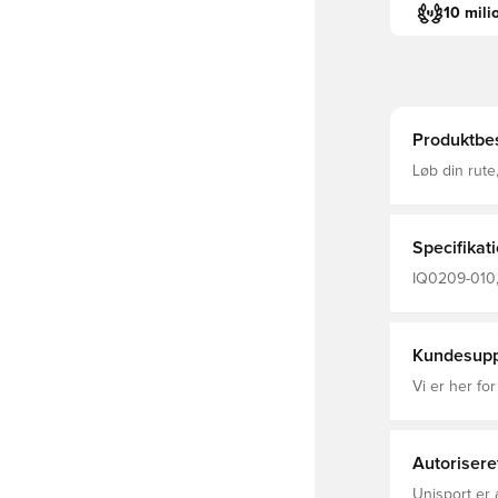
10 mili
Produktbes
Løb din rute
shorts er fre
der giver ko
Specifikat
IQ0209-010, 
Voksne
Kundesupp
Vi er her for
Autorisere
Unisport er 