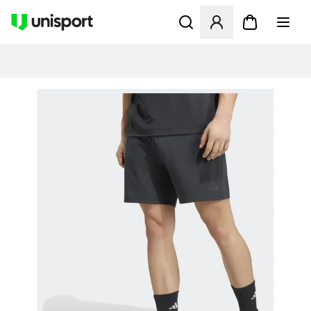
Åbner en Modal til at logge 