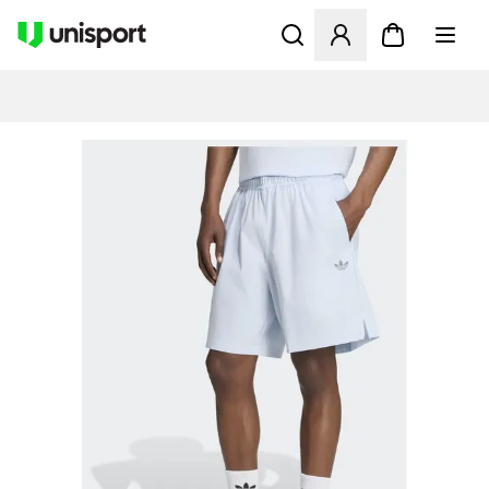
Åbner en Modal til at logge 