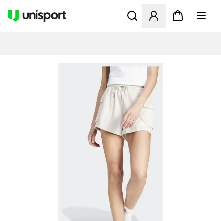
Åbner en Modal til at logge 