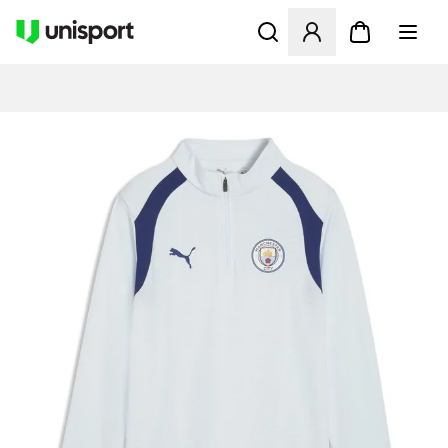
Åbner en Modal til at logge 