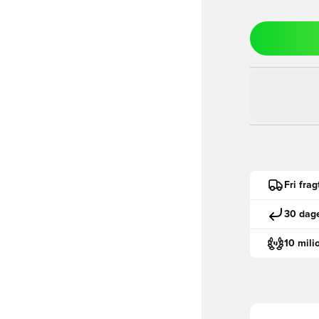
Fri fra
30 dage
10 mili