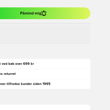
Påmind mig
gt ved køb over 699 kr
s returret
oner tilfredse kunder siden 1995