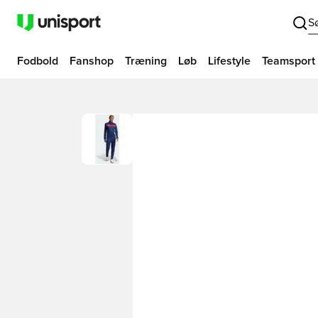
S
Fodbold
Fanshop
Træning
Løb
Lifestyle
Teamsport