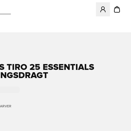
Åbner en Modal ti
S TIRO 25 ESSENTIALS
INGSDRAGT
FARVER