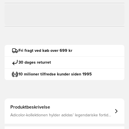
Fri fragt ved køb over 699 kr
30 dages returret
10 milioner tilfredse kunder siden 1995
Produktbeskrivelse
Adicolor-kollektionen hylder adidas' legendariske fortid
med diskrete detaljer fra arkiverne og design til nutiden.
Denne Adicolor SST-træningstrøje fortsætter traditionen