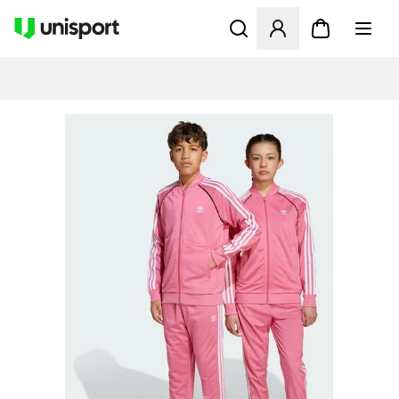
Åbner en Modal til at logge 