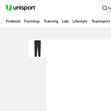
S
Fodbold
Fanshop
Træning
Løb
Lifestyle
Teamsport