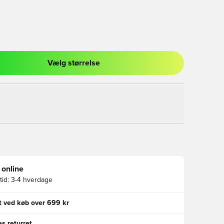
Vælg størrelse
l til at logge ind eller tilmelde dig som medlem
 online
id:
3-4 hverdage
gt ved køb over 699 kr
s returret