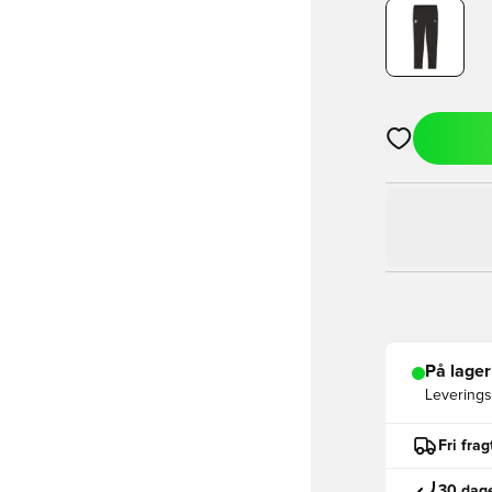
Åbner en Moda
På lager
Leveringst
Fri fra
30 dage