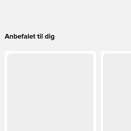
cm CLIMA365-teknologi Broderet Terrex-branding
Flaplomme med velcrolukning UPF 50+-beskyttelse
Anbefalet til dig