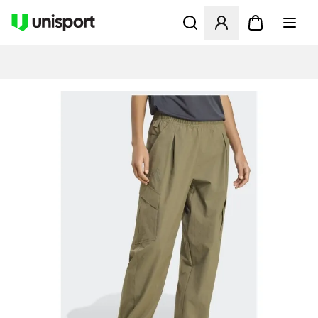
Åbner en Modal til at logge 