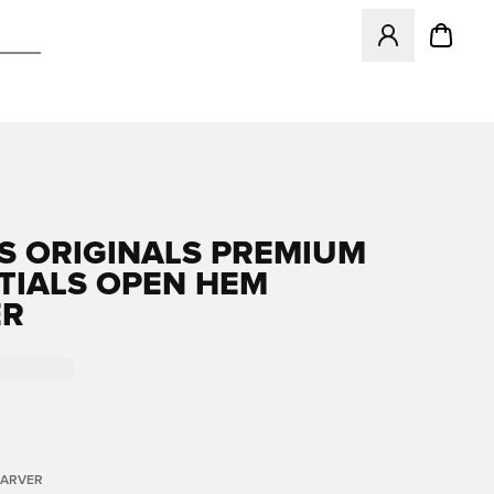
Åbner en Modal ti
S ORIGINALS PREMIUM
TIALS OPEN HEM
ER
FARVER