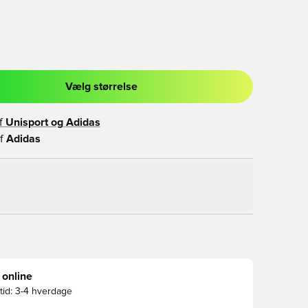
Vælg størrelse
l til at logge ind eller tilmelde dig som medlem
f
Unisport og
Adidas
f
Adidas
 online
id:
3-4 hverdage