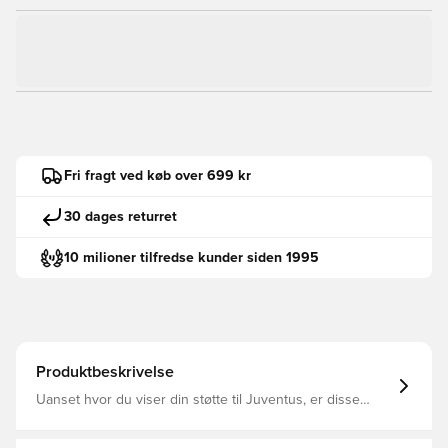
Fri fragt ved køb over 699 kr
30 dages returret
10 milioner tilfredse kunder siden 1995
Produktbeskrivelse
Uanset hvor du viser din støtte til Juventus, er disse
retroinspirerede fodboldtræningsbukser din perfekte
ledsager. Med et vintagemærke og den ikoniske adidas