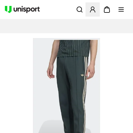
Åbner en Modal til at logge 