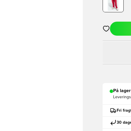
Åbner en Moda
På lager
Leveringst
Fri fra
30 dage