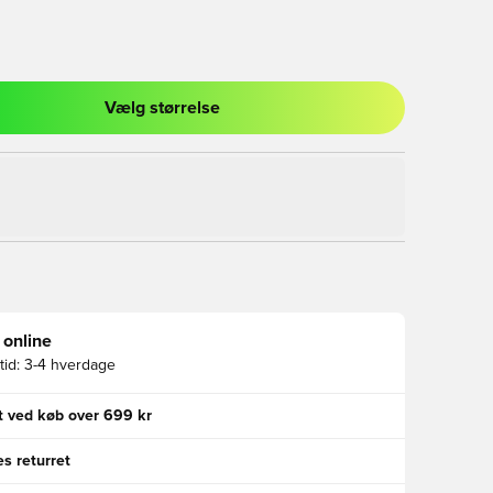
Vælg størrelse
l til at logge ind eller tilmelde dig som medlem
 online
id:
3-4 hverdage
gt ved køb over 699 kr
s returret