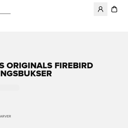
Åbner en Modal ti
S ORIGINALS FIREBIRD
INGSBUKSER
FARVER