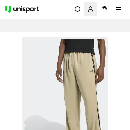
Åbner en Modal til at logge 