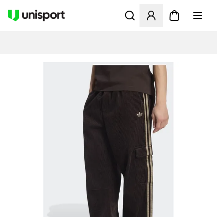
Åbner en Modal til at logge 